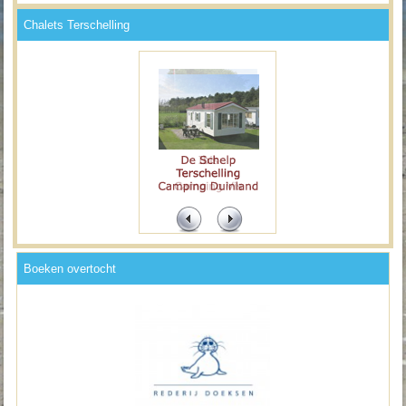
Chalets Terschelling
Boeken overtocht