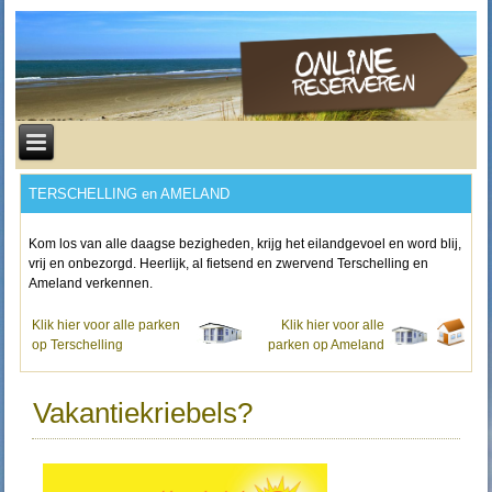
TERSCHELLING en AMELAND
Kom los van alle daagse bezigheden, krijg het eilandgevoel en word blij,
vrij en onbezorgd. Heerlijk, al fietsend en zwervend Terschelling en
Ameland verkennen.
Klik hier voor alle parken
Klik hier voor alle
op Terschelling
parken op Ameland
Vakantiekriebels?