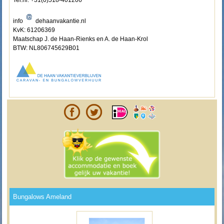
Tel.nr. +31(0)518-401206
info
dehaanvakantie.nl
KvK: 61206369
Maatschap J. de Haan-Rienks en A. de Haan-Krol
BTW: NL806745629B01
Bungalows Ameland