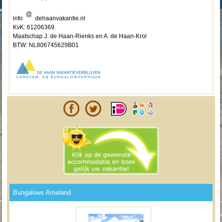
info
dehaanvakantie.nl
KvK: 61206369
Maatschap J. de Haan-Rienks en A. de Haan-Krol
BTW: NL806745629B01
Bungalows Ameland